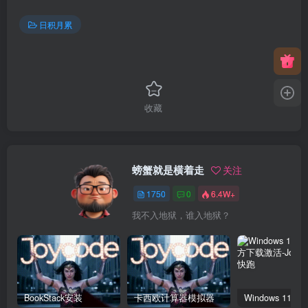
日积月累
收藏
螃蟹就是横着走
关注
1750
0
6.4W+
我不入地狱，谁入地狱？
BookStack安装
卡西欧计算器模拟器