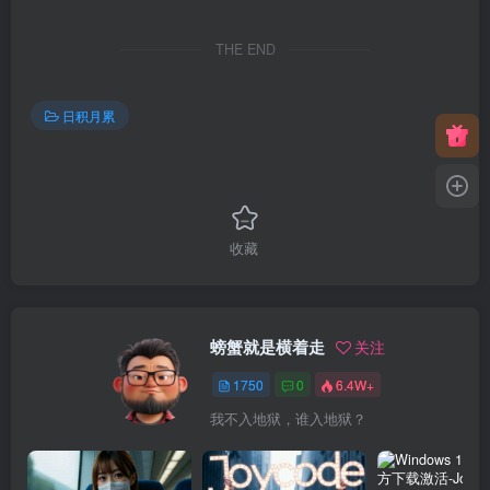
THE END
日积月累
收藏
螃蟹就是横着走
关注
1750
0
6.4W+
我不入地狱，谁入地狱？