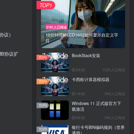
TOP1
2181人已阅读
共享协议）
10分钟理解LCD1602如何显示自定义字
符
是SMB协议扩
BookStack安装
TOP2
2年前
1025人已阅读
卡西欧计算器模拟器
TOP3
1年前
349人已阅读
Windows 11 正式版官方下
TOP4
载激活
5年前
345人已阅读
银行卡号BIN编码规则（世界
TOP5
通用）