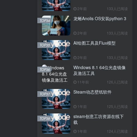
2年前
133人已阅读
龙蜥Anolis OS安装python 3
TOP34
2年前
133人已阅读
AI绘图工具及Flux模型
TOP35
2年前
133人已阅读
Windows 8.1 64位光盘镜像
TOP36
及激活工具
11年前
126人已阅读
Steam动态壁纸软件
TOP37
1年前
125人已阅读
steam创意工坊资源在线下
TOP38
载
1年前
124人已阅读