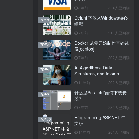
3年前
324人已阅读
Delphi 下深入Windows核心
TOP6
编程
7年前
313人已阅读
Docker 从零开始制作基础镜
TOP7
像[centos]
7年前
302人已阅读
AI Algorithms, Data
TOP8
Structures, and Idioms
11年前
299人已阅读
什么是Scratch?如何下载安
TOP9
装?
7年前
282人已阅读
Programming ASP.NET 中
TOP10
文版
11年前
281人已阅读