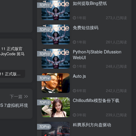
如何提取Bing壁纸
TOP11
1年前
273人已阅读
免费短信接码
TOP12
1年前
261人已阅读
Python与Stable Difussion
TOP13
WebUI
1年前
248人已阅读
Windows 11 正式版官方下载激活
银行卡号BIN编码规则（世界通用）
Delphi 下深入Windows核心编程
Auto.js
TOP14
6年前
242人已阅读
下一篇
ChilloutMix模型备份下载
TOP15
OS 7虚拟机环境
3年前
239人已阅读
科腾系列方向盘驱动
TOP16