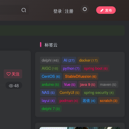
发布
登录
注册
标签云
delphi
AI
docker
(46)
(27)
(17)
AIGC
python
spring boot
(10)
(7)
(6)
关注
CentOS
StableDifussion
(6)
(6)
arduino
Vue
java 9
maven
(5)
(5)
(5)
(5)
48
NAS
ComfyUI
spring security
(5)
(5)
(4)
layui
podman
若依
scratch
(4)
(4)
(4)
(3)
delphi 7
(3)