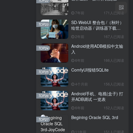
TOP22
7年前
171人已阅读
SD-WebUI 整合包 /（秋叶）
TOP23
绘世启动器 / 训练器下载导
航
2年前
167人已阅读
Android使用ADB模拟中文输
TOP24
入
6年前
166人已阅读
ComfyUI报错SQLite
TOP25
4个月前
156人已阅读
Android手机、电视(盒子) 打
TOP26
开ADB调试 一览表
6年前
152人已阅读
Begining Oracle SQL 3rd
TOP27
11年前
151人已阅读