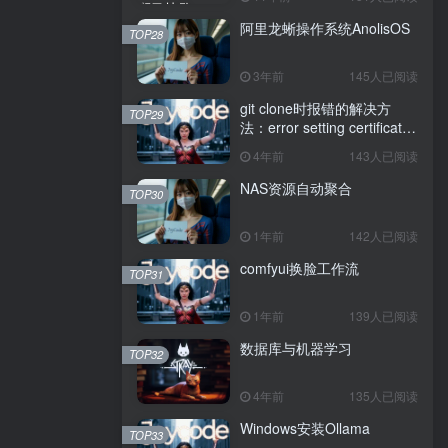
阿里龙蜥操作系统AnolisOS
TOP28
3年前
145人已阅读
git clone时报错的解决方
TOP29
法：error setting certificate
verify locations: CAfile
4年前
143人已阅读
NAS资源自动聚合
TOP30
1年前
142人已阅读
comfyui换脸工作流
TOP31
1年前
139人已阅读
数据库与机器学习
TOP32
4年前
135人已阅读
Windows安装Ollama
TOP33