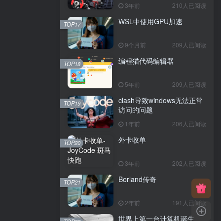
3年前
210人已阅读
WSL中使用GPU加速
TOP17
9个月前
209人已阅读
编程猫代码编辑器
TOP18
5年前
209人已阅读
clash导致windows无法正常
TOP19
访问的问题
1年前
206人已阅读
外卡收单
TOP20
3年前
202人已阅读
Borland传奇
TOP21
2年前
191人已阅读
世界上第一台计算机诞生