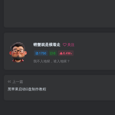
螃蟹就是横着走
关注
1750
0
6.4W+
我不入地狱，谁入地狱？
上一篇
黑苹果启动U盘制作教程