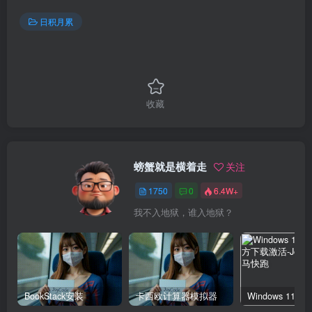
日积月累
收藏
螃蟹就是横着走
关注
1750
0
6.4W+
我不入地狱，谁入地狱？
BookStack安装
卡西欧计算器模拟器