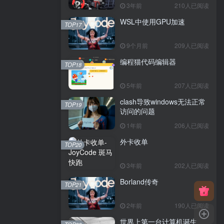
3年前
210人已阅读
WSL中使用GPU加速
TOP17
9个月前
209人已阅读
编程猫代码编辑器
TOP18
5年前
207人已阅读
clash导致windows无法正常
TOP19
访问的问题
1年前
206人已阅读
外卡收单
TOP20
3年前
202人已阅读
Borland传奇
TOP21
2年前
190人已阅读
世界上第一台计算机诞生