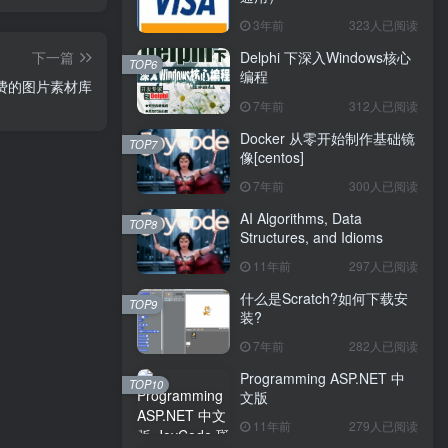
3年前
323人已阅读
下一篇
Delphi 下深入Windows核心
TOP6
编程
费的图片素材库
7年前
312人已阅读
Docker 从零开始制作基础镜
TOP7
像[centos]
7年前
300人已阅读
AI Algorithms, Data
TOP8
Structures, and Idioms
11年前
297人已阅读
什么是Scratch?如何下载安
TOP9
装?
7年前
282人已阅读
Programming ASP.NET 中
TOP10
文版
11年前
279人已阅读