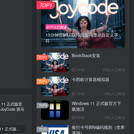
TOP1
2177人已阅读
10分钟理解LCD1602如何显示自定义字
符
BookStack安装
TOP2
2年前
1022人已阅读
卡西欧计算器模拟器
TOP3
1年前
349人已阅读
Windows 11 正式版官方下
TOP4
载激活
5年前
345人已阅读
银行卡号BIN编码规则（世界
Windows 11 正式版官方下载激活
银行卡号BIN编码规则（世界通用）
Delphi 下深入Windows核心编程
TOP5
通用）