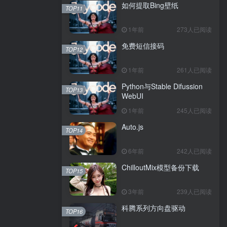
如何提取Bing壁纸
TOP11
1年前
273人已阅读
免费短信接码
TOP12
1年前
261人已阅读
Python与Stable Difussion
TOP13
WebUI
1年前
245人已阅读
Auto.js
TOP14
6年前
242人已阅读
ChilloutMix模型备份下载
TOP15
3年前
239人已阅读
科腾系列方向盘驱动
TOP16