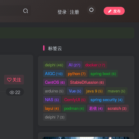
发布
登录
注册
标签云
delphi
AI
docker
(46)
(27)
(17)
AIGC
python
spring boot
(10)
(7)
(6)
关注
CentOS
StableDifussion
(6)
(6)
arduino
Vue
java 9
maven
(5)
(5)
(5)
(5)
22
NAS
ComfyUI
spring security
(5)
(5)
(4)
layui
podman
若依
scratch
(4)
(4)
(4)
(3)
delphi 7
(3)