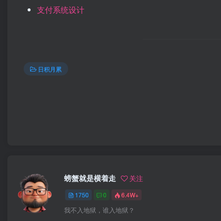
支付系统设计
日积月累
螃蟹就是横着走
关注
1750
0
6.4W+
我不入地狱，谁入地狱？