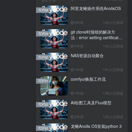
阿里龙蜥操作系统AnolisOS
TOP28
3年前
144人已阅读
git clone时报错的解决方
TOP29
法：error setting certificate
verify locations: CAfile
4年前
142人已阅读
NAS资源自动聚合
TOP30
1年前
141人已阅读
comfyui换脸工作流
TOP31
1年前
139人已阅读
AI绘图工具及Flux模型
TOP32
2年前
133人已阅读
龙蜥Anolis OS安装python 3
TOP33