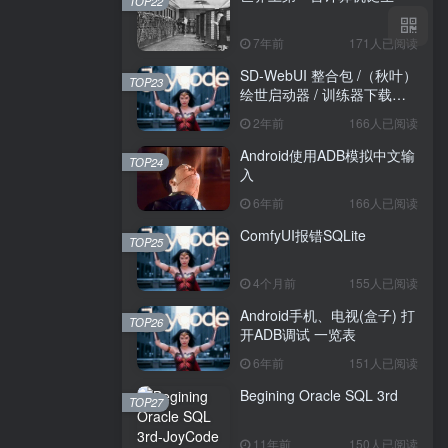
TOP22
7年前
171人已阅读
SD-WebUI 整合包 /（秋叶）
TOP23
绘世启动器 / 训练器下载导
航
2年前
166人已阅读
Android使用ADB模拟中文输
TOP24
入
6年前
166人已阅读
ComfyUI报错SQLite
TOP25
4个月前
155人已阅读
Android手机、电视(盒子) 打
TOP26
开ADB调试 一览表
6年前
151人已阅读
Begining Oracle SQL 3rd
TOP27
11年前
150人已阅读