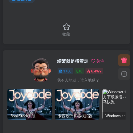
收藏
螃蟹就是横着走
关注
1750
0
6.4W+
我不入地狱，谁入地狱？
BookStack安装
卡西欧计算器模拟器