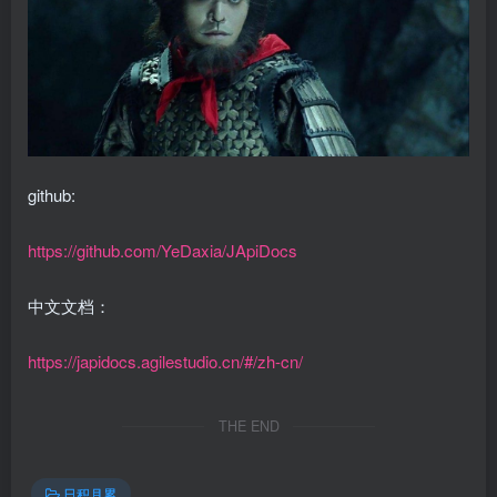
github:
https://github.com/YeDaxia/JApiDocs
中文文档：
https://japidocs.agilestudio.cn/#/zh-cn/
THE END
日积月累