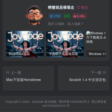
螃蟹就是横着走
关注
1750
0
6.4W+
我不入地狱，谁入地狱？
BookStack安装
卡西欧计算器模拟器
上一篇
下一篇
Mac下安装Homebrew
Scratch 1.4 中文语言包
Copyright © 2024 ·
JoyCode 斑马快跑
· 鄂ICP备15006080号-2 · 鄂公网安备
42070402000121号