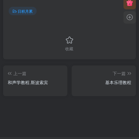
日积月累
收藏
上一篇
下一篇
和声学教程.斯波索宾
基本乐理教程