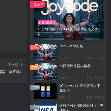
TOP1
2183人已阅读
10分钟理解LCD1602如何显示自定义字
符
BookStack安装
TOP2
2年前
1032人已阅读
下一篇
卡西欧计算器模拟器
TOP3
理学（第五版）
1年前
349人已阅读
Windows 11 正式版官方下
TOP4
载激活
5年前
345人已阅读
银行卡号BIN编码规则（世界
TOP5
通用）