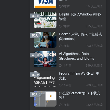
3年前
324人已阅读
Delphi 下深入Windows核心
TOP6
编程
7年前
315人已阅读
Docker 从零开始制作基础镜
TOP7
像[centos]
7年前
303人已阅读
AI Algorithms, Data
TOP8
Structures, and Idioms
11年前
299人已阅读
Programming ASP.NET 中
TOP9
文版
11年前
283人已阅读
什么是Scratch?如何下载安
TOP10
装?
7年前
282人已阅读