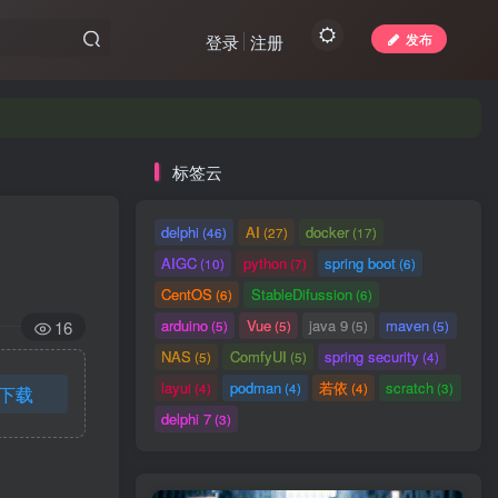
发布
登录
注册
标签云
delphi
AI
docker
(46)
(27)
(17)
AIGC
python
spring boot
(10)
(7)
(6)
CentOS
StableDifussion
(6)
(6)
arduino
Vue
java 9
maven
16
(5)
(5)
(5)
(5)
NAS
ComfyUI
spring security
(5)
(5)
(4)
layui
podman
若依
scratch
(4)
(4)
(4)
(3)
下载
delphi 7
(3)