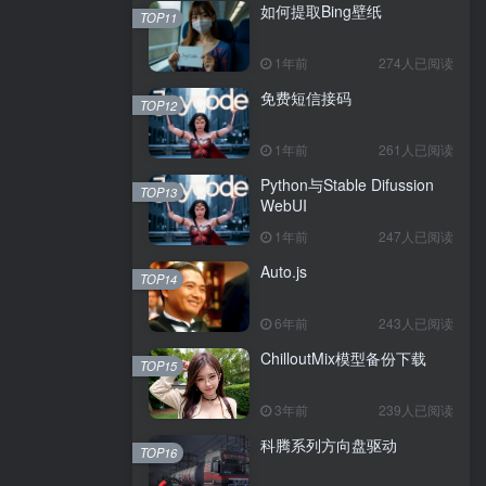
如何提取Bing壁纸
TOP11
1年前
274人已阅读
免费短信接码
TOP12
1年前
261人已阅读
Python与Stable Difussion
TOP13
WebUI
1年前
247人已阅读
Auto.js
TOP14
6年前
243人已阅读
ChilloutMix模型备份下载
TOP15
3年前
239人已阅读
科腾系列方向盘驱动
TOP16