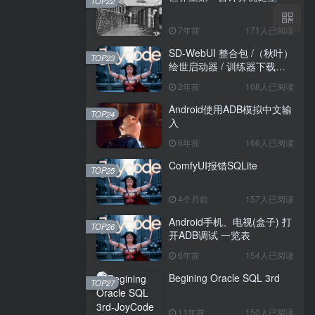
TOP22
7年前
171人已阅读
SD-WebUI 整合包 /（秋叶）
TOP23
绘世启动器 / 训练器下载导
航
2年前
168人已阅读
Android使用ADB模拟中文输
TOP24
入
6年前
166人已阅读
ComfyUI报错SQLite
TOP25
4个月前
157人已阅读
Android手机、电视(盒子) 打
TOP26
开ADB调试 一览表
6年前
154人已阅读
Begining Oracle SQL 3rd
TOP27
11年前
150人已阅读