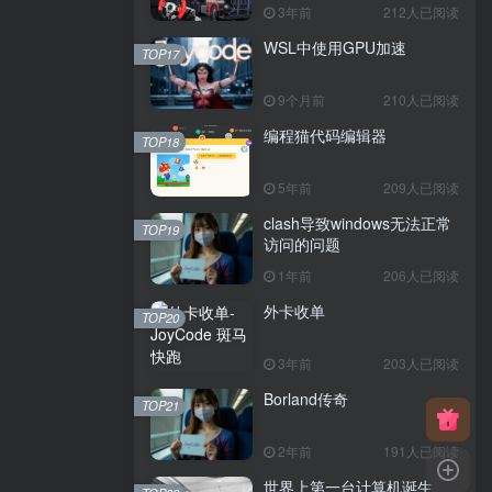
3年前
212人已阅读
WSL中使用GPU加速
TOP17
9个月前
210人已阅读
编程猫代码编辑器
TOP18
5年前
209人已阅读
clash导致windows无法正常
TOP19
访问的问题
1年前
206人已阅读
外卡收单
TOP20
3年前
203人已阅读
Borland传奇
TOP21
2年前
191人已阅读
世界上第一台计算机诞生