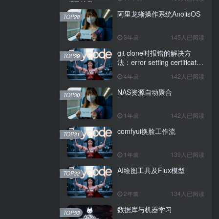
阿里龙蜥操作系统AnolisOS
TOP28
3年前
145人已阅读
git clone时报错的解决方
TOP29
法：error setting certificate
verify locations: CAfile
4年前
142人已阅读
NAS资源自动聚合
TOP30
1年前
142人已阅读
comfyui换脸工作流
TOP31
1年前
139人已阅读
AI绘图工具及Flux模型
TOP32
2年前
134人已阅读
数据库与机器学习
TOP33