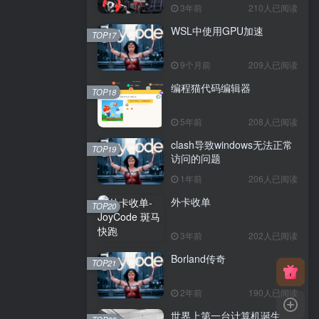
3年前
210人已阅读
WSL中使用GPU加速
TOP17
9个月前
209人已阅读
编程猫代码编辑器
TOP18
5年前
208人已阅读
clash导致windows无法正常
TOP19
访问的问题
1年前
206人已阅读
外卡收单
TOP20
3年前
202人已阅读
Borland传奇
TOP21
2年前
190人已阅读
世界上第一台计算机诞生