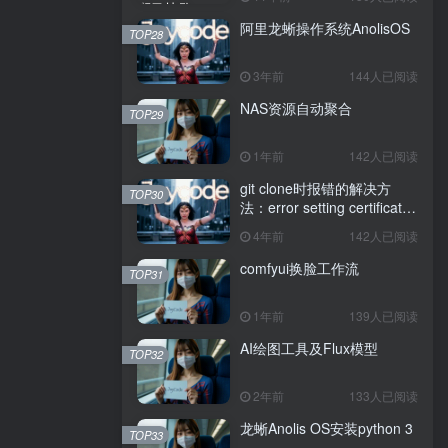
阿里龙蜥操作系统AnolisOS
TOP28
3年前
144人已阅读
NAS资源自动聚合
TOP29
1年前
142人已阅读
git clone时报错的解决方
TOP30
法：error setting certificate
verify locations: CAfile
4年前
142人已阅读
comfyui换脸工作流
TOP31
1年前
139人已阅读
AI绘图工具及Flux模型
TOP32
2年前
133人已阅读
龙蜥Anolis OS安装python 3
TOP33