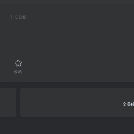
THE END
收藏
全美