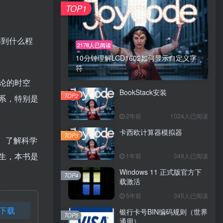
TOP1
解到什么程
2178人已阅读
10分钟理解LCD1602如何显示自定义字
符
论的时空
BookStack安装
TOP2
系，特别是
2年前
1024人已阅读
卡西欧计算器模拟器
TOP3
、了解科学
生，本书是
1年前
349人已阅读
Windows 11 正式版官方下
TOP4
载激活
5年前
345人已阅读
下载
银行卡号BIN编码规则（世界
TOP5
通用）