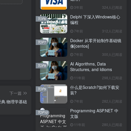
3年前
324人已阅读
Delphi 下深入Windows核心
TOP6
编程
7年前
312人已阅读
Docker 从零开始制作基础镜
TOP7
像[centos]
7年前
300人已阅读
AI Algorithms, Data
TOP8
Structures, and Idioms
11年前
298人已阅读
什么是Scratch?如何下载安
TOP9
装?
下一篇
7年前
282人已阅读
经典.物理学基础
Programming ASP.NET 中
TOP10
文版
11年前
280人已阅读