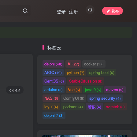
发布
登录
注册
标签云
delphi
AI
docker
(46)
(27)
(17)
AIGC
python
spring boot
(10)
(7)
(6)
CentOS
StableDifussion
(6)
(6)
arduino
Vue
java 9
maven
42
(5)
(5)
(5)
(5)
NAS
ComfyUI
spring security
(5)
(5)
(4)
layui
podman
若依
scratch
(4)
(4)
(4)
(3)
delphi 7
(3)