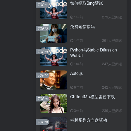
如何提取Bing壁纸
TOP11
1年前
273人已阅读
免费短信接码
TOP12
1年前
261人已阅读
Python与Stable Difussion
TOP13
WebUI
1年前
247人已阅读
Auto.js
TOP14
6年前
242人已阅读
ChilloutMix模型备份下载
TOP15
3年前
239人已阅读
科腾系列方向盘驱动
TOP16