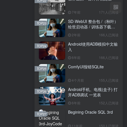
TOP22
7年前
171人已阅读
SD-WebUI 整合包 /（秋叶）
TOP23
绘世启动器 / 训练器下载导
航
2年前
166人已阅读
Android使用ADB模拟中文输
TOP24
入
6年前
166人已阅读
ComfyUI报错SQLite
TOP25
4个月前
155人已阅读
Android手机、电视(盒子) 打
TOP26
开ADB调试 一览表
6年前
152人已阅读
Begining Oracle SQL 3rd
TOP27
11年前
150人已阅读