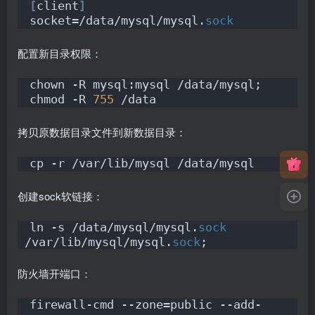
[
client
]
socket=/data/mysql/mysql.
sock
配置新目录权限：
chown -R mysql:mysql /data/mysql;
chmod -R 
755
 /data
拷贝原数据目录文件到新数据目录：
cp -r /var/lib/mysql /data/mysql
创建sock软链接：
ln -s /data/mysql/mysql.
sock
/var/lib/mysql/mysql.
sock
;
防火墙开端口：
firewall-cmd --zone=public --add-