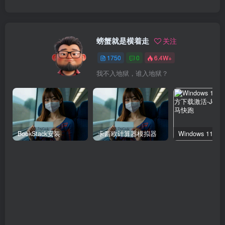
螃蟹就是横着走
关注
1750
0
6.4W+
我不入地狱，谁入地狱？
BookStack安装
卡西欧计算器模拟器