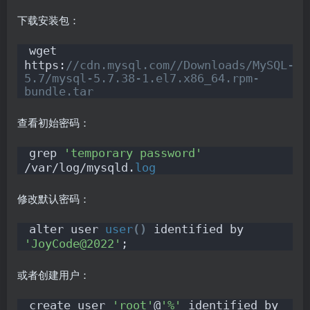
下载安装包：
wget 
https:
//cdn.mysql.com//Downloads/MySQL-
5.7/mysql-5.7.38-1.el7.x86_64.rpm-
bundle.tar
查看初始密码：
grep 
'temporary password'
/var/log/mysqld.
log
修改默认密码：
alter user 
user
()
 identified by 
'JoyCode@2022'
;
或者创建用户：
create user 
'root'
@
'%'
 identified by 