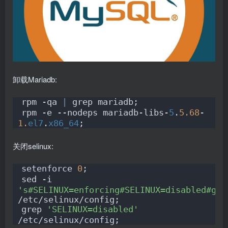
卸载Mariadb:
rpm -qa 
|
 grep mariadb;
rpm -e --nodeps mariadb-libs-
5
.
5.68
-
1.
el7
.
x86_64
;
关闭selinux:
setenforce 
0
;
sed -i 
's#SELINUX=enforcing#SELINUX=disabled#g'
/etc/selinux/config;
grep 
'SELINUX=disabled'
/etc/selinux/config;