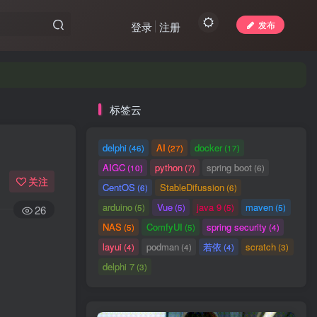
发布
登录
注册
标签云
delphi
AI
docker
(46)
(27)
(17)
AIGC
python
spring boot
(10)
(7)
(6)
关注
CentOS
StableDifussion
(6)
(6)
arduino
Vue
java 9
maven
(5)
(5)
(5)
(5)
26
NAS
ComfyUI
spring security
(5)
(5)
(4)
layui
podman
若依
scratch
(4)
(4)
(4)
(3)
delphi 7
(3)