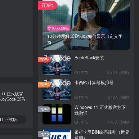
TOP1
2183人已阅读
10分钟理解LCD1602如何显示自定义字
符
BookStack安装
TOP2
2年前
1032人已阅读
卡西欧计算器模拟器
TOP3
1年前
349人已阅读
Windows 11 正式版官方下
TOP4
载激活
Windows 11 正式版官方下载激活
银行卡号BIN编码规则（世界通用）
Delphi 下深入Windows核心编程
5年前
345人已阅读
银行卡号BIN编码规则（世界
TOP5
通用）