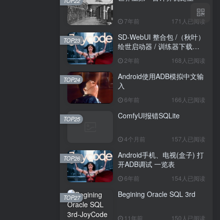
TOP22
7年前
171人已阅读
SD-WebUI 整合包 /（秋叶）
TOP23
绘世启动器 / 训练器下载导
航
2年前
168人已阅读
Android使用ADB模拟中文输
TOP24
入
6年前
166人已阅读
ComfyUI报错SQLite
TOP25
4个月前
157人已阅读
Android手机、电视(盒子) 打
TOP26
开ADB调试 一览表
6年前
154人已阅读
Begining Oracle SQL 3rd
TOP27
11年前
150人已阅读