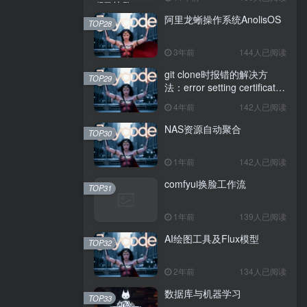
阿里龙蜥操作系统AnolisOS
TOP28
3年前
144人已阅读
git clone时报错的解决方
TOP29
法：error setting certificate
verify locations: CAfile
4年前
142人已阅读
NAS资源自动聚合
TOP30
1年前
142人已阅读
comfyui换脸工作流
TOP31
1年前
139人已阅读
AI绘图工具及Flux模型
TOP32
2年前
134人已阅读
数据库与机器学习
TOP33