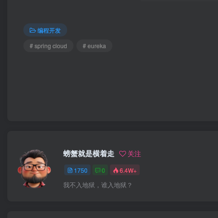
编程开发
# spring cloud
# eureka
螃蟹就是横着走
关注
1750
0
6.4W+
我不入地狱，谁入地狱？