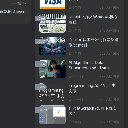
下一篇
3年前
324人已阅读
ntOS删除mysql
Delphi 下深入Windows核心
TOP6
编程
7年前
315人已阅读
Docker 从零开始制作基础镜
TOP7
像[centos]
7年前
302人已阅读
AI Algorithms, Data
TOP8
Structures, and Idioms
11年前
299人已阅读
Programming ASP.NET 中
TOP9
文版
11年前
283人已阅读
什么是Scratch?如何下载安
TOP10
装?
7年前
282人已阅读