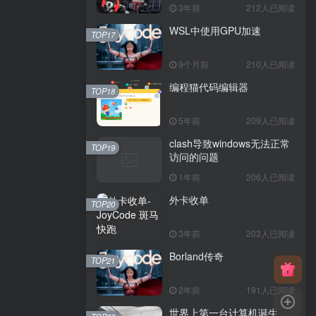
3年前
212人已阅读
WSL中使用GPU加速
TOP17
9个月前
210人已阅读
编程猫代码编辑器
TOP18
5年前
209人已阅读
clash导致windows无法正常
TOP19
访问的问题
1年前
206人已阅读
外卡收单
TOP20
3年前
203人已阅读
Borland传奇
TOP21
2年前
191人已阅读
世界上第一台计算机诞生